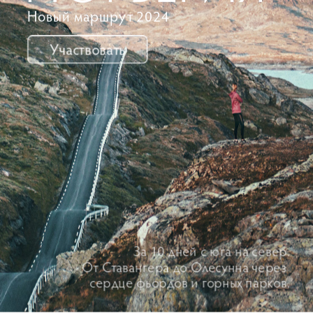
Новый маршрут 2024
Участвовать
За 10 дней с юга на север.
От Ставангера до Олесунна через 
сердце фьордов и горных парков.